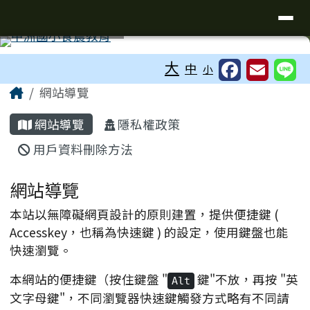
臺南市中洲國小
導覽列
跳至主內容區
工具列
⏸
大
中
小
頁尾區域
主內容區域
Home
網站導覽
網站導覽
隱私權政策
用戶資料刪除方法
網站導覽
本站以無障礙網頁設計的原則建置，提供便捷鍵 (
Accesskey，也稱為快速鍵 ) 的設定，使用鍵盤也能
快速瀏覽。
本網站的便捷鍵（按住鍵盤 "
鍵"不放，再按 "英
Alt
文字母鍵"，不同瀏覽器快速鍵觸發方式略有不同請