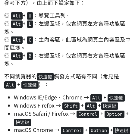
參考下方），由上而下設定如下：
◎
+
：導覽工具列。
Alt
U
◎
+
：左邊區域，包含網頁左方各種功能區
Alt
L
塊。
◎
+
：主內容區，此區域為網頁主內容區及中
Alt
C
間區塊。
◎
+
：右邊區域，包含網頁右方各種功能區
Alt
B
塊。
不同瀏覽器的
觸發方式略有不同（常見是
快速鍵
+
）：
Alt
快速鍵
Windows IE/Edge、Chrome →
+
Alt
快速鍵
Windows Firefox →
+
+
Shift
Alt
快速鍵
macOS Safari / Firefox →
+
+
Control
Option
快速鍵
macOS Chrome →
+
+
Control
Option
快速鍵